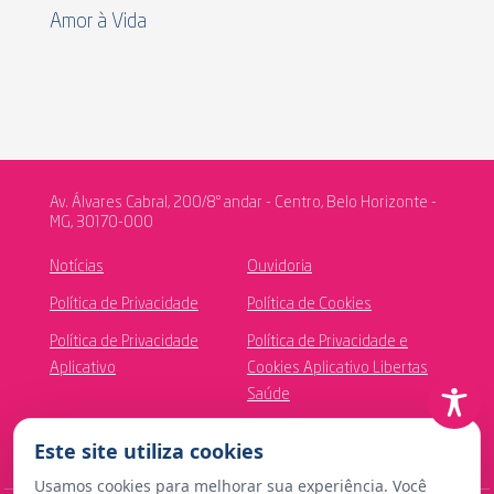
Amor à Vida
Av. Álvares Cabral, 200/8º andar - Centro, Belo Horizonte -
MG, 30170-000
Notícias
Ouvidoria
Política de Privacidade
Política de Cookies
Política de Privacidade
Política de Privacidade e
Aplicativo
Cookies Aplicativo Libertas
Saúde
Este site utiliza cookies
Canal de Ética
Usamos cookies para melhorar sua experiência. Você