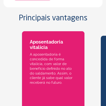
Principais vantagens
Aposentadoria
vitalícia
A aposentadoria é
concedida de forma
vitalícia, com valor de
benefício definido no ato
do saldamento. Assim, o
cliente já sabe qual valor
Aposentadoria
receberá no futuro.
vitalícia