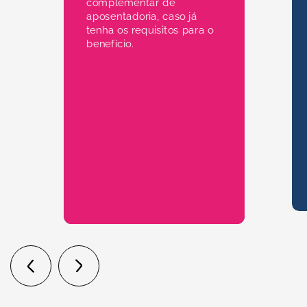
complementar de
aposentadoria, caso já
tenha os requisitos para o
benefício.
Aposentadoria