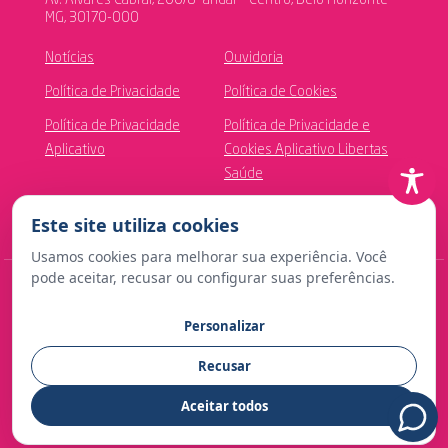
Av. Álvares Cabral, 200/8º andar - Centro, Belo Horizonte -
MG, 30170-000
Notícias
Ouvidoria
Política de Privacidade
Política de Cookies
Política de Privacidade
Política de Privacidade e
Aplicativo
Cookies Aplicativo Libertas
Saúde
Canal de Ética
Este site utiliza cookies
Usamos cookies para melhorar sua experiência. Você
pode aceitar, recusar ou configurar suas preferências.
© Copyright 2024 Fundação Libertas de Seguridade Social
Personalizar
Contato para imprensa:
Recusar
comunicacao@fundacaolibertas.com.br
Aceitar todos
Desenvolvido com
por CRT