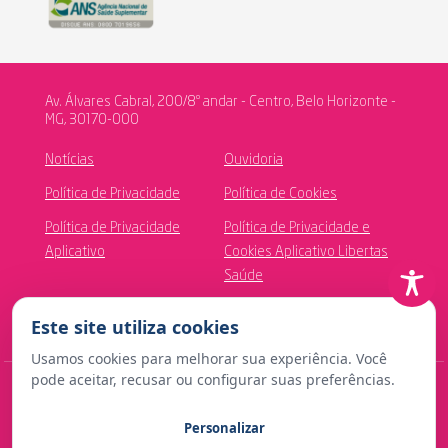
Av. Álvares Cabral, 200/8º andar - Centro, Belo Horizonte -
MG, 30170-000
Notícias
Ouvidoria
Política de Privacidade
Política de Cookies
Política de Privacidade
Política de Privacidade e
Aplicativo
Cookies Aplicativo Libertas
Saúde
Canal de Ética
Este site utiliza cookies
Usamos cookies para melhorar sua experiência. Você
pode aceitar, recusar ou configurar suas preferências.
© Copyright 2024 Fundação Libertas de Seguridade Social
Personalizar