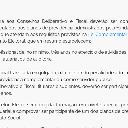
ra aos Conselhos Deliberativo e Fiscal deverão ser c
vinculados aos planos de previdência administrados pela Fu
e que atendam aos requisitos previstos na
Lei Complementar
nto Eleitoral, que em resumo estabelecem:
ssional de, no mínimo, três anos no exercício de atividades n
o, atuarial ou de auditoria;
inal transitada em julgado; não ter sofrido penalidade admini
a previdência complementar ou como servidor público;
rativo e Fiscal, titulares e suplentes, deverão ser partici
 anos.
tor Eleito, será exigida formação em nível superior, pre
u atuarial e comprovar ser participante de um dos planos de p
uto Social.