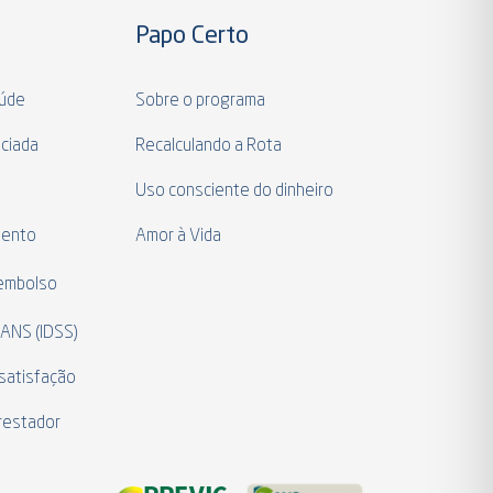
Papo Certo
aúde
Sobre o programa
ciada
Recalculando a Rota
a
Uso consciente do dinheiro
mento
Amor à Vida
eembolso
 ANS (IDSS)
satisfação
restador