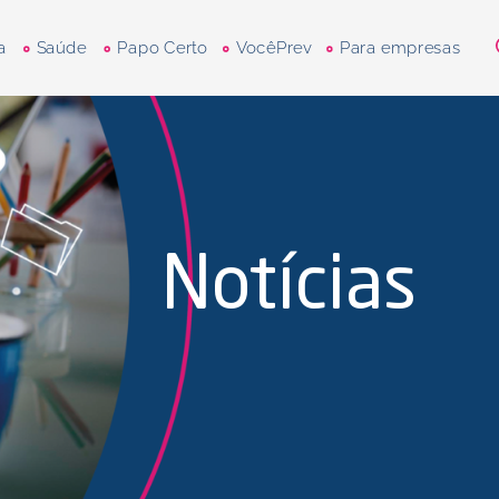
a
Saúde
Papo Certo
VocêPrev
Para empresas
Notícias