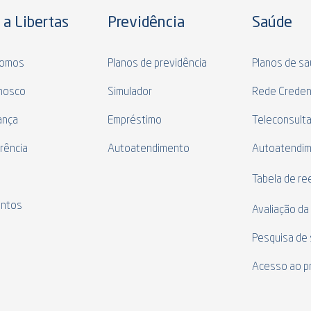
 a Libertas
Previdência
Saúde
omos
Planos de previdência
Planos de s
nosco
Simulador
Rede Creden
ança
Empréstimo
Teleconsult
rência
Autoatendimento
Autoatendi
s
Tabela de r
ntos
Avaliação da
Pesquisa de 
Acesso ao p