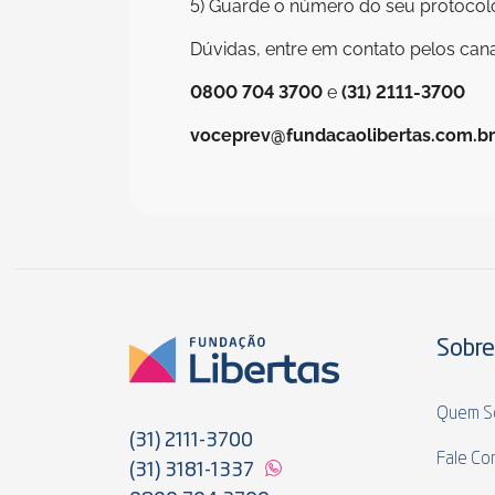
5) Guarde o número do seu protocolo
Dúvidas, entre em contato pelos cana
0800 704 3700
e
(31) 2111-3700
voceprev@fundacaolibertas.com.br
Sobre
Quem S
(31) 2111-3700
Fale Co
(31) 3181-1337