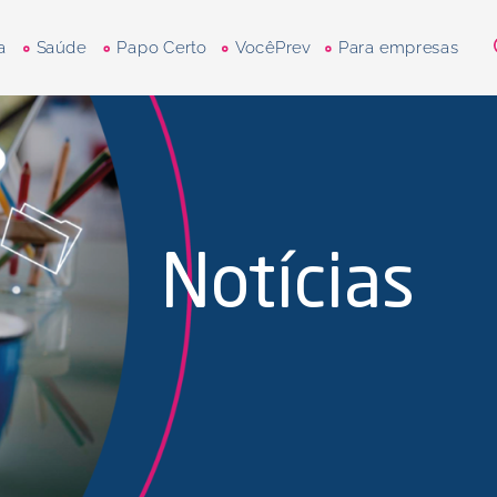
a
Saúde
Papo Certo
VocêPrev
Para empresas
Notícias