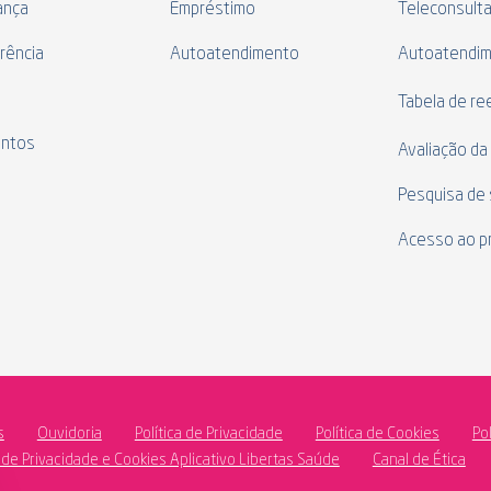
ança
Empréstimo
Teleconsult
rência
Autoatendimento
Autoatendi
s
Tabela de r
ntos
Avaliação da
Pesquisa de 
Acesso ao p
s
Ouvidoria
Política de Privacidade
Política de Cookies
Po
a de Privacidade e Cookies Aplicativo Libertas Saúde
Canal de Ética