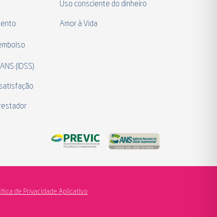
a
Uso consciente do dinheiro
mento
Amor à Vida
eembolso
 ANS (IDSS)
satisfação
restador
lítica de Privacidade Aplicativo