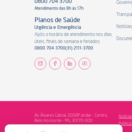
0800 704 3700
Govern
Atendimento das 8h às 17h
Transpa
Planos de Saúde
Notícia
Urgência e Emergência
Após o horário de atendimento nos dias
Docume
úteis, finais de semana e feriados
0800 704 3700
(31) 2111-3700
Av. Álvares Cabral, 200/8º andar - Centro,
Notícia
Belo Horizonte - MG, 30170-000
Polític