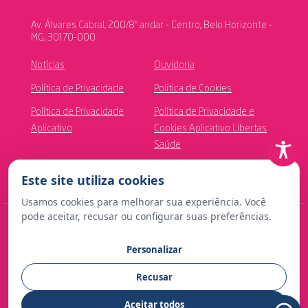
Av. Álvares Cabral, 200/8º andar - Centro, Belo Horizonte -
MG, 30170-000
Notícias
Ouvidoria
Política de Privacidade
Política de Cookies
Política de Privacidade
Política de Privacidade e
Aplicativo
Cookies Aplicativo Libertas
Saúde
Canal de Ética
Este site utiliza cookies
Usamos cookies para melhorar sua experiência. Você
pode aceitar, recusar ou configurar suas preferências.
© Copyright 2024 Fundação Libertas de Seguridade Social
Personalizar
Contato para imprensa:
Recusar
comunicacao@fundacaolibertas.com.br
Aceitar todos