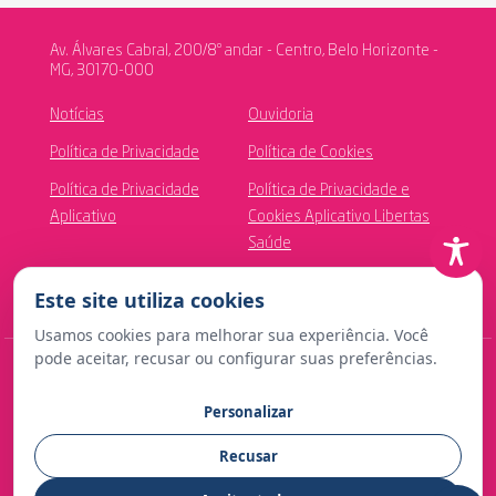
Av. Álvares Cabral, 200/8º andar - Centro, Belo Horizonte -
MG, 30170-000
Notícias
Ouvidoria
Política de Privacidade
Política de Cookies
Política de Privacidade
Política de Privacidade e
Aplicativo
Cookies Aplicativo Libertas
Saúde
Canal de Ética
Este site utiliza cookies
Usamos cookies para melhorar sua experiência. Você
pode aceitar, recusar ou configurar suas preferências.
© Copyright 2024 Fundação Libertas de Seguridade Social
Personalizar
Contato para imprensa:
Recusar
comunicacao@fundacaolibertas.com.br