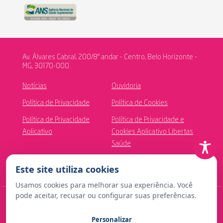
Av. Álvares Cabral, 200/8º andar - Centro, Belo Horizonte -
MG, 30170-000
Notícias
Ouvidoria
Política de Privacidade
Política de Cookies
Política de Privacidade
Política de Privacidade e
Aplicativo
Cookies Aplicativo Libertas
Saúde
Canal de Ética
Este site utiliza cookies
Usamos cookies para melhorar sua experiência. Você
pode aceitar, recusar ou configurar suas preferências.
© Copyright 2024 Fundação Libertas de Seguridade Social
Personalizar