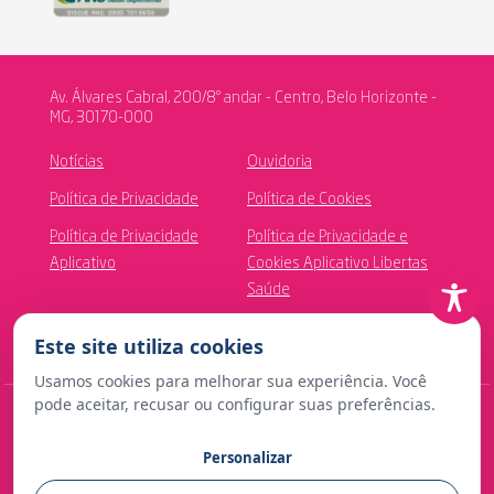
Av. Álvares Cabral, 200/8º andar - Centro, Belo Horizonte -
MG, 30170-000
Notícias
Ouvidoria
Política de Privacidade
Política de Cookies
Política de Privacidade
Política de Privacidade e
Aplicativo
Cookies Aplicativo Libertas
Saúde
Canal de Ética
Este site utiliza cookies
Usamos cookies para melhorar sua experiência. Você
pode aceitar, recusar ou configurar suas preferências.
© Copyright 2024 Fundação Libertas de Seguridade Social
Personalizar
Contato para imprensa: