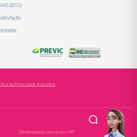
 ANS (IDSS)
satisfação
restador
lítica de Privacidade Aplicativo
Desenvolvido com
por CRT