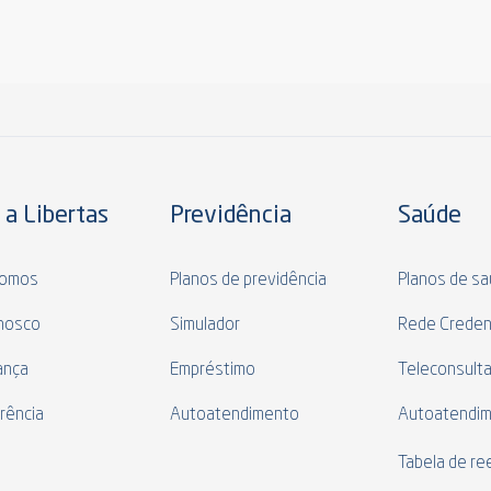
 a Libertas
Previdência
Saúde
omos
Planos de previdência
Planos de s
nosco
Simulador
Rede Creden
ança
Empréstimo
Teleconsult
rência
Autoatendimento
Autoatendi
s
Tabela de r