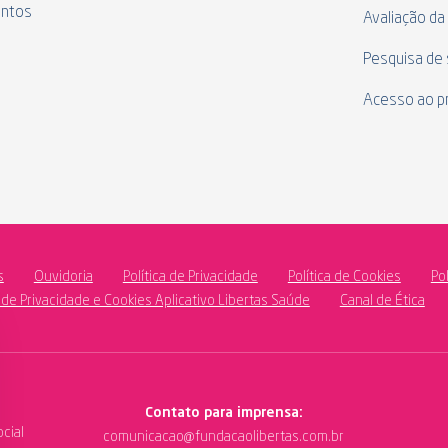
ntos
Avaliação da
Pesquisa de 
Acesso ao p
s
Ouvidoria
Política de Privacidade
Política de Cookies
Po
a de Privacidade e Cookies Aplicativo Libertas Saúde
Canal de Ética
Contato para imprensa:
cial
comunicacao@fundacaolibertas.com.br