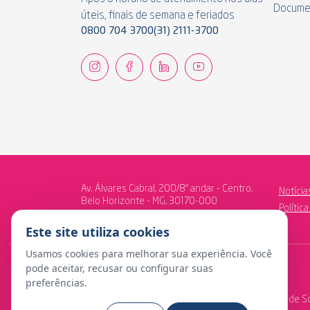
Docume
úteis, finais de semana e feriados
0800 704 3700
(31) 2111-3700
Av. Álvares Cabral, 200/8º andar - Centro,
Notícia
Belo Horizonte - MG, 30170-000
Polític
Este site utiliza cookies
Usamos cookies para melhorar sua experiência. Você
pode aceitar, recusar ou configurar suas
preferências.
© Copyright 2024 Fundação Libertas de Seguridade So