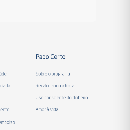
Papo Certo
aúde
Sobre o programa
ciada
Recalculando a Rota
a
Uso consciente do dinheiro
mento
Amor à Vida
eembolso