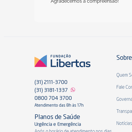
Agradecemos à compreensão!
Sobre
Quem S
(31) 2111-3700
Fale Co
(31) 3181-1337
0800 704 3700
Govern
Atendimento das 8h às 17h
Transpa
Planos de Saúde
Notícia
Urgência e Emergência
Após o horário de atendimento nos dias