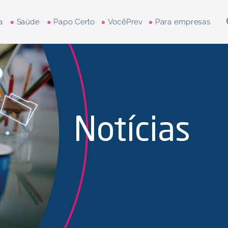
a
Saúde
Papo Certo
VocêPrev
Para empresas
Notícias