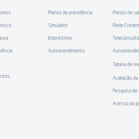
omos
Planos de previdência
Planos de s
nosco
Simulador
Rede Creden
ança
Empréstimo
Teleconsult
rência
Autoatendimento
Autoatendi
s
Tabela de r
ntos
Avaliação da
Pesquisa de 
Acesso ao p