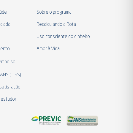
aúde
Sobre o programa
ciada
Recalculando a Rota
a
Uso consciente do dinheiro
mento
Amor à Vida
eembolso
 ANS (IDSS)
satisfação
restador