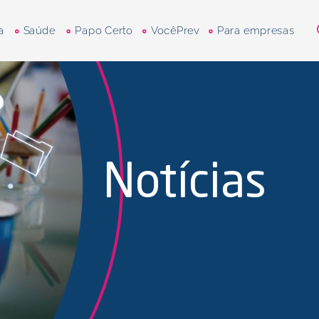
a
Saúde
Papo Certo
VocêPrev
Para empresas
Notícias