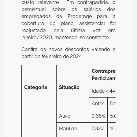
custo relevante. Em contrapartida, o
percentual sobre os salários dos
empregados da Prodemge para a
cobertura do plano assistencial foi
reajustado pela última vez em
janeiro/2020, mantendo-se constante
.
Confira os novos descontos valendo a
partir de fevereiro de 2024:
Contraprestação d
Participante
Categoria
Situação
Idade < 44
Id
Antes
Depois
An
Ativo
3,65%
5,02%
3,
Mantido
7,32%
10,07%
7,