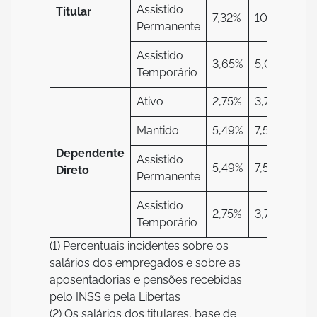
Assistido
Titular
7,32%
10,07%
7,
Permanente
Assistido
3,65%
5,02%
3,
Temporário
Ativo
2,75%
3,78%
4,
Mantido
5,49%
7,56%
9,
Dependente
Assistido
5,49%
7,56%
9,
Direto
Permanente
Assistido
2,75%
3,78%
4,
Temporário
(1) Percentuais incidentes sobre os
salários dos empregados e sobre as
aposentadorias e pensões recebidas
pelo INSS e pela Libertas
(2) Os salários dos titulares, base de