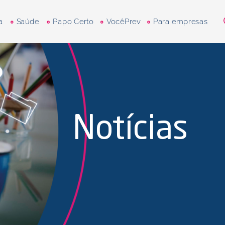
a
Saúde
Papo Certo
VocêPrev
Para empresas
Notícias