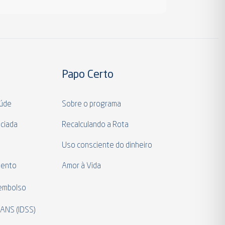
Papo Certo
aúde
Sobre o programa
ciada
Recalculando a Rota
a
Uso consciente do dinheiro
mento
Amor à Vida
eembolso
 ANS (IDSS)