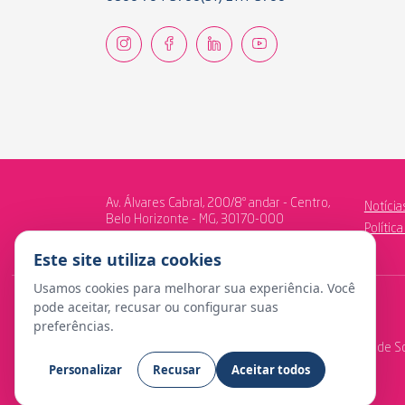
Av. Álvares Cabral, 200/8º andar - Centro,
Notícia
Belo Horizonte - MG, 30170-000
Polític
Este site utiliza cookies
Usamos cookies para melhorar sua experiência. Você
pode aceitar, recusar ou configurar suas
preferências.
© Copyright 2024 Fundação Libertas de Seguridade So
Personalizar
Recusar
Aceitar todos