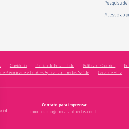
Pesquisa de 
Acesso ao p
s
Ouvidoria
Política de Privacidade
Política de Cookies
Po
a de Privacidade e Cookies Aplicativo Libertas Saúde
Canal de Ética
Contato para imprensa:
cial
comunicacao@fundacaolibertas.com.br