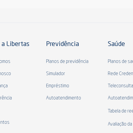
 a Libertas
Previdência
Saúde
omos
Planos de previdência
Planos de s
nosco
Simulador
Rede Creden
ança
Empréstimo
Teleconsult
rência
Autoatendimento
Autoatendi
s
Tabela de r
ntos
Avaliação da