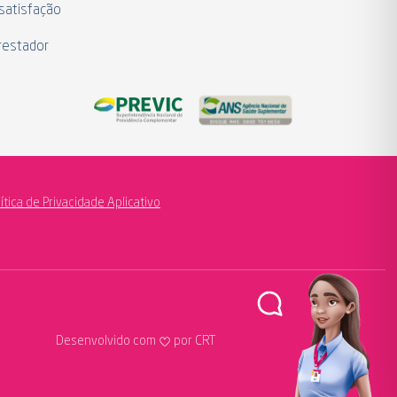
satisfação
restador
lítica de Privacidade Aplicativo
Desenvolvido com
por CRT