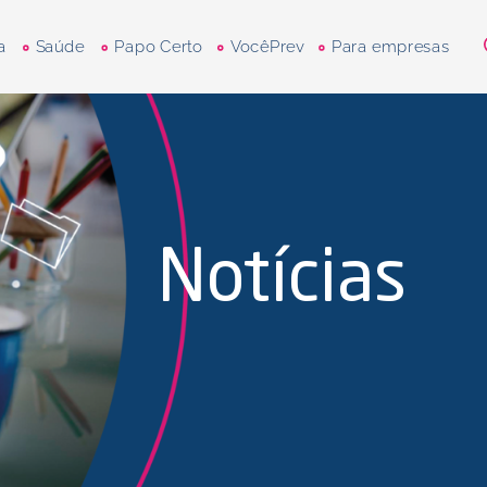
a
Saúde
Papo Certo
VocêPrev
Para empresas
Notícias