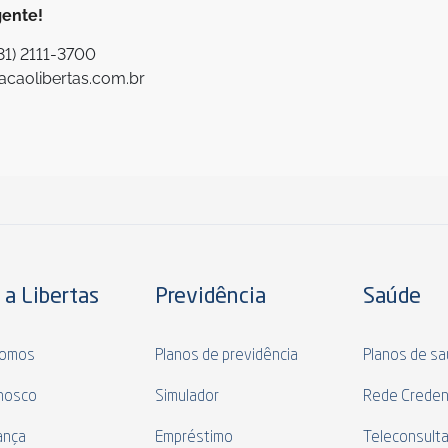
gente!
31) 2111-3700
acaolibertas.com.br
 a Libertas
Previdência
Saúde
omos
Planos de previdência
Planos de s
nosco
Simulador
Rede Creden
ança
Empréstimo
Teleconsult