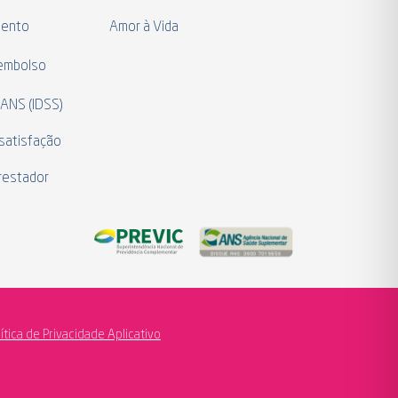
mento
Amor à Vida
eembolso
 ANS (IDSS)
satisfação
restador
lítica de Privacidade Aplicativo