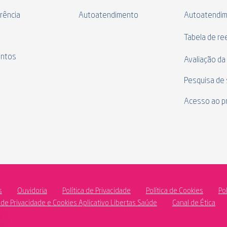
rência
Autoatendimento
Autoatendi
s
Tabela de r
ntos
Avaliação da
Pesquisa de 
Acesso ao p
s
Ouvidoria
Política de Privacidade
Política de Cookies
Po
a de Privacidade e Cookies Aplicativo Libertas Saúde
Canal de Ética