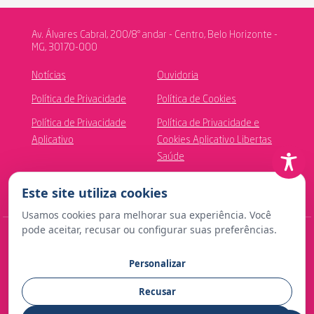
Av. Álvares Cabral, 200/8º andar - Centro, Belo Horizonte -
MG, 30170-000
Notícias
Ouvidoria
Política de Privacidade
Política de Cookies
Política de Privacidade
Política de Privacidade e
Aplicativo
Cookies Aplicativo Libertas
Saúde
Canal de Ética
Este site utiliza cookies
Usamos cookies para melhorar sua experiência. Você
pode aceitar, recusar ou configurar suas preferências.
© Copyright 2024 Fundação Libertas de Seguridade Social
Personalizar
Contato para imprensa:
Recusar
comunicacao@fundacaolibertas.com.br