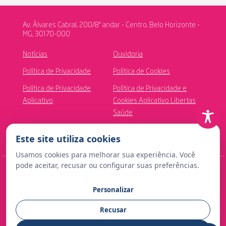
Av. Álvares Cabral, 200/8º andar - Centro, Belo Horizonte -
MG, 30170-000
Notícias
Ouvidoria
Política de Privacidade
Política de Cookies
Política de Privacidade
Política de Privacidade e
Aplicativo
Cookies Aplicativo Libertas
Saúde
Canal de Ética
Este site utiliza cookies
Usamos cookies para melhorar sua experiência. Você
pode aceitar, recusar ou configurar suas preferências.
© Copyright 2024 Fundação Libertas de Seguridade Social
Personalizar
Contato para imprensa:
Recusar
comunicacao@fundacaolibertas.com.br