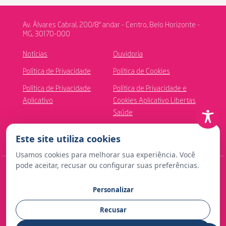
Av. Álvares Cabral, 200/8º andar - Centro, Belo Horizonte -
MG, 30170-000
Notícias
Ouvidoria
Política de Privacidade
Política de Cookies
Política de Privacidade
Política de Privacidade e
Aplicativo
Cookies Aplicativo Libertas
Saúde
Canal de Ética
Este site utiliza cookies
Usamos cookies para melhorar sua experiência. Você
pode aceitar, recusar ou configurar suas preferências.
© Copyright 2024 Fundação Libertas de Seguridade Social
Personalizar
Contato para imprensa:
Recusar
comunicacao@fundacaolibertas.com.br