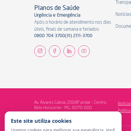
Transpa
Planos de Saúde
Notícia
Urgência e Emergência
Após o horário de atendimento nos dias
Docume
úteis, finais de semana e feriados
0800 704 3700
(31) 2111-3700
Av. Álvares Cabral, 200/8º andar - Centro,
Notícia
Belo Horizonte - MG, 30170-000
Polític
Este site utiliza cookies
Usamos cookies para melhorar sua experiência. Você