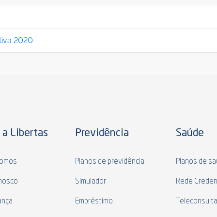
tiva 2020
 a Libertas
Previdência
Saúde
omos
Planos de previdência
Planos de s
nosco
Simulador
Rede Creden
ança
Empréstimo
Teleconsult