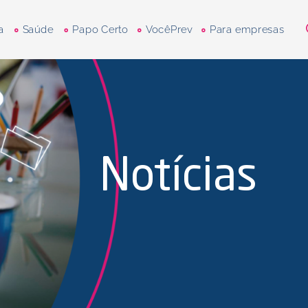
a
Saúde
Papo Certo
VocêPrev
Para empresas
Notícias