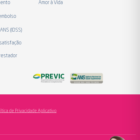
mento
Amor à Vida
eembolso
 ANS (IDSS)
satisfação
restador
lítica de Privacidade Aplicativo