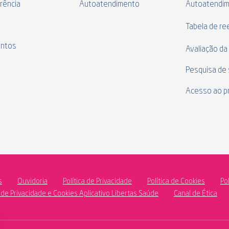
rência
Autoatendimento
Autoatendi
s
Tabela de r
ntos
Avaliação da
Pesquisa de 
Acesso ao p
s
Ouvidoria
Política de Privacidade
Política de Cookies
Po
a de Privacidade e Cookies Aplicativo Libertas Saúde
Canal de Ética