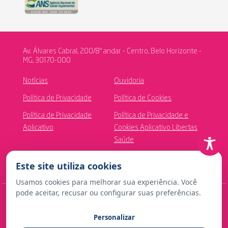
Av. Álvares Cabral, 200/8º andar - Centro, Belo Horizonte -
MG, 30170-000
Notícias
Ouvidoria
Política de Privacidade
Política de Cookies
Política de Privacidade
Política de Privacidade e
Aplicativo
Cookies Aplicativo Libertas
Saúde
Canal de Ética
Este site utiliza cookies
Usamos cookies para melhorar sua experiência. Você
pode aceitar, recusar ou configurar suas preferências.
© Copyright 2024 Fundação Libertas de Seguridade Social
Personalizar