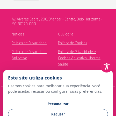
Av. Álvares Cabral, 200/8º andar - Centro, Belo Horizonte -
MG, 30170-000
Notícias
Ouvidoria
Política de Privacidade
Política de Cookies
Política de Privacidade
Política de Privacidade e
Aplicativo
Cookies Aplicativo Libertas
Saúde
Canal de Ética
Este site utiliza cookies
Usamos cookies para melhorar sua experiência. Você
pode aceitar, recusar ou configurar suas preferências.
© Copyright 2024 Fundação Libertas de Seguridade Social
Personalizar
Contato para imprensa:
Recusar
comunicacao@fundacaolibertas.com.br