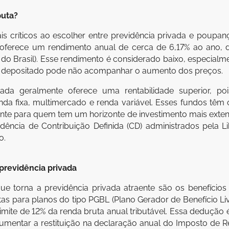
puta?
is críticos ao escolher entre previdência privada e poup
la oferece um rendimento anual de cerca de 6,17% ao ano,
al do Brasil). Esse rendimento é considerado baixo, especialm
o depositado pode não acompanhar o aumento dos preços.
vada geralmente oferece uma rentabilidade superior, po
enda fixa, multimercado e renda variável. Esses fundos têm
ente para quem tem um horizonte de investimento mais exten
dência de Contribuição Definida (CD) administrados pela 
o.
a previdência privada
que torna a previdência privada atraente são os benefícios 
tas para planos do tipo PGBL (Plano Gerador de Benefício L
limite de 12% da renda bruta anual tributável. Essa dedução
aumentar a restituição na declaração anual do Imposto de 