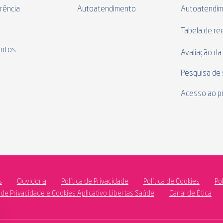
rência
Autoatendimento
Autoatendi
s
Tabela de r
ntos
Avaliação da
Pesquisa de 
Acesso ao p
s
Ouvidoria
Política de Privacidade
Política de Cookies
Po
a de Privacidade e Cookies Aplicativo Libertas Saúde
Canal de Ética