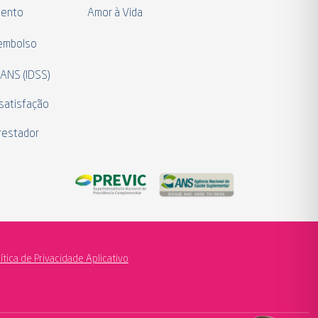
mento
Amor à Vida
eembolso
 ANS (IDSS)
satisfação
restador
lítica de Privacidade Aplicativo