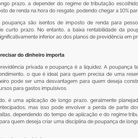
ngo prazo, a depender do regime de tributação escolhido
posto de renda na hora do resgate, podendo chegar a 10% par
a poupança são isentos de imposto de renda para pesso
 de curto prazo. No entanto, a baixa rentabilidade da 
 significativamente inferior ao dos planos de previdência em 
precisar do dinheiro importa
evidência privada e poupança é a liquidez. A poupança tem
dimento, o que é ideal para quem precisa de uma reser
heiro pode ser uma desvantagem para quem deseja constru
cursos para gastos impulsivos.
ado, é uma aplicação de longo prazo, geralmente planeja
tecipados, mas isso pode envolver a perda de parte dos b
altas, dependendo do tempo de aplicação e do regime tribut
ara quem deseja criar uma disciplina de poupança de longo