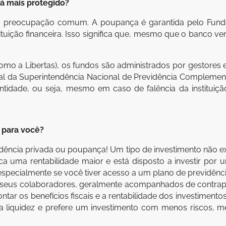
tá mais protegido?
 preocupação comum. A poupança é garantida pelo Fundo 
ituição financeira. Isso significa que, mesmo que o banco ven
omo a Libertas), os fundos são administrados por gestores 
l da Superintendência Nacional de Previdência Complementa
idade, ou seja, mesmo em caso de falência da instituição
 para você?
idência privada ou poupança! Um tipo de investimento não e
ca uma rentabilidade maior e está disposto a investir por 
specialmente se você tiver acesso a um plano de previdên
 seus colaboradores, geralmente acompanhados de contrapa
ntar os benefícios fiscais e a rentabilidade dos investiment
 liquidez e prefere um investimento com menos riscos, m