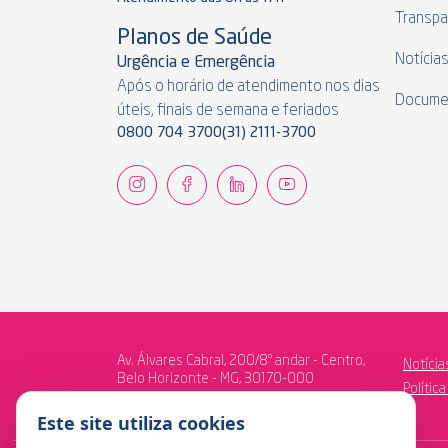
Transpa
Planos de Saúde
Notícia
Urgência e Emergência
Após o horário de atendimento nos dias
Docume
úteis, finais de semana e feriados
0800 704 3700
(31) 2111-3700
Av. Álvares Cabral, 200/8º andar - Centro,
Notícia
Belo Horizonte - MG, 30170-000
Polític
Este site utiliza cookies