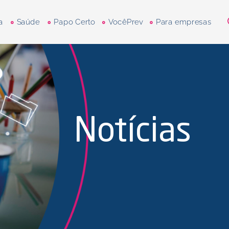
a
Saúde
Papo Certo
VocêPrev
Para empresas
Notícias