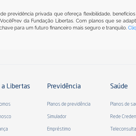
revidência privada que ofereça flexibilidade, benefícios fi
 VocêPrev da Fundação Libertas. Com planos que se adapt
chave para um futuro financeiro mais seguro e tranquilo.
Cli
 a Libertas
Previdência
Saúde
omos
Planos de previdência
Planos de s
nosco
Simulador
Rede Creden
ança
Empréstimo
Teleconsult