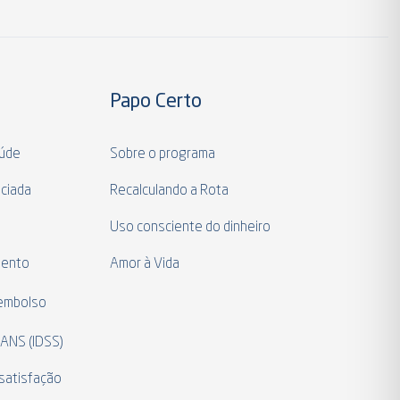
Papo Certo
aúde
Sobre o programa
ciada
Recalculando a Rota
a
Uso consciente do dinheiro
mento
Amor à Vida
eembolso
 ANS (IDSS)
satisfação