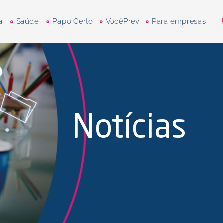
a
Saúde
Papo Certo
VocêPrev
Para empresas
Notícias