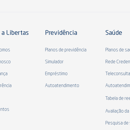
 a Libertas
Previdência
Saúde
omos
Planos de previdência
Planos de s
nosco
Simulador
Rede Creden
ança
Empréstimo
Teleconsult
rência
Autoatendimento
Autoatendi
s
Tabela de r
ntos
Avaliação da
Pesquisa de 