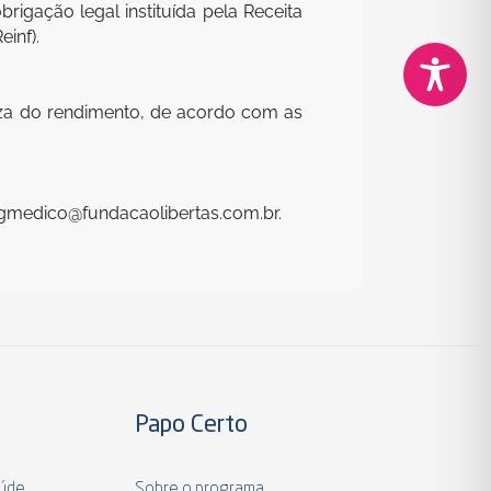
igação legal instituída pela Receita
inf).
reza do rendimento, de acordo com as
fpgmedico@fundacaolibertas.com.br.
Papo Certo
aúde
Sobre o programa