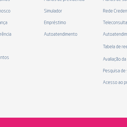
nosco
Simulador
Rede Creden
ança
Empréstimo
Teleconsult
rência
Autoatendimento
Autoatendi
s
Tabela de r
ntos
Avaliação da
Pesquisa de 
Acesso ao p