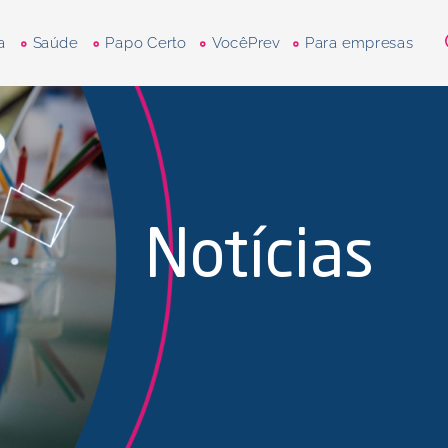
a
Saúde
Papo Certo
VocêPrev
Para empresas
Notícias