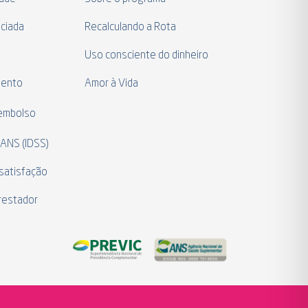
ciada
Recalculando a Rota
a
Uso consciente do dinheiro
mento
Amor à Vida
eembolso
 ANS (IDSS)
satisfação
restador