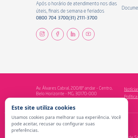
Após o horário de atendimento nos dias
Docume
úteis, finais de semana e feriados
0800 704 3700
(31) 2111-3700
Av. Álvares Cabral, 200/8º andar - Centro,
Notícia
Belo Horizonte - MG, 30170-000
Polític
Este site utiliza cookies
Usamos cookies para melhorar sua experiência. Você
pode aceitar, recusar ou configurar suas
preferências.
© Copyright 2024 Fundação Libertas de Seguridade So