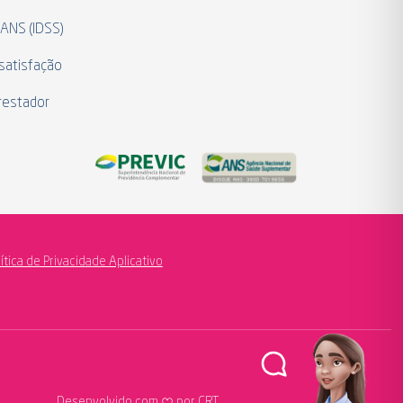
 ANS (IDSS)
satisfação
restador
lítica de Privacidade Aplicativo
Desenvolvido com
por CRT