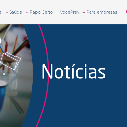
a
Saúde
Papo Certo
VocêPrev
Para empresas
Notícias