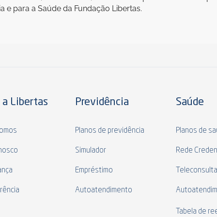
a e para a Saúde da Fundação Libertas.
 a Libertas
Previdência
Saúde
omos
Planos de previdência
Planos de s
nosco
Simulador
Rede Creden
ança
Empréstimo
Teleconsult
rência
Autoatendimento
Autoatendi
s
Tabela de r