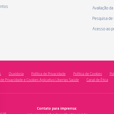
ntos
Avaliação da
Pesquisa de 
Acesso ao p
s
Ouvidoria
Política de Privacidade
Política de Cookies
Po
a de Privacidade e Cookies Aplicativo Libertas Saúde
Canal de Ética
Contato para imprensa:
cial