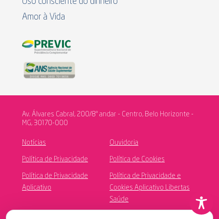
Uso consciente do dinheiro
Amor à Vida
Av. Álvares Cabral, 200/8º andar - Centro, Belo Horizonte -
MG, 30170-000
Notícias
Ouvidoria
Política de Privacidade
Política de Cookies
Política de Privacidade
Política de Privacidade e
Aplicativo
Cookies Aplicativo Libertas
Saúde
Canal de Ética