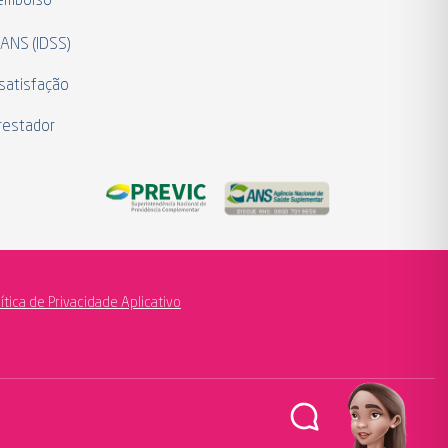
eembolso
 ANS (IDSS)
satisfação
restador
lítica de Privacidade Aplicativo