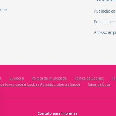
Tabela de r
ntos
Avaliação da
Pesquisa de 
Acesso ao p
s
Ouvidoria
Política de Privacidade
Política de Cookies
Po
a de Privacidade e Cookies Aplicativo Libertas Saúde
Canal de Ética
Contato para imprensa: