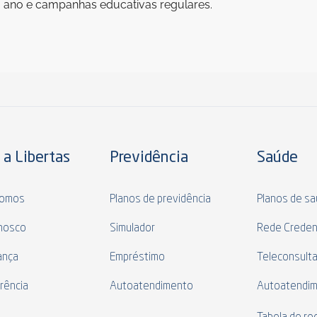
ano e campanhas educativas regulares.
 a Libertas
Previdência
Saúde
omos
Planos de previdência
Planos de s
nosco
Simulador
Rede Creden
ança
Empréstimo
Teleconsult
rência
Autoatendimento
Autoatendi
s