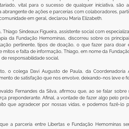
ariado, vital para o sucesso de qualquer iniciativa, são
brangente de ações e parcerias com colaboradores, partici
 comunidade em geral, declarou Maria Elizabeth.
Thiago Sindeaux Figueira, assistente social com especializ
apia da Fundação Hemominas, discorreu sobre os princip
slação pertinente, tipos de doação, o que fazer para doar
e mitos e falta de informação, Thiago, em nome da Fundaç
de responsabilidade social.
to, o colega Davi Augusto de Paula, da Coordenadoria A
ento de satisfação que nos envolve, deixando-nos leve e fel
devaldo Fernandes da Silva, afirmou que, ao se falar sobre 
ça preponderante. Afinal, a vontade de fazer algo pelo p
o que agradecer por nossas vidas, e podemos fazê-lo por
 que a parceria entre Libertas e Fundação Hemominas será