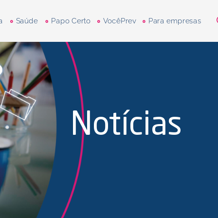
a
Saúde
Papo Certo
VocêPrev
Para empresas
Notícias