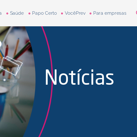
a
Saúde
Papo Certo
VocêPrev
Para empresas
Notícias