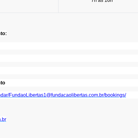
7h às 16h
to:
nto
endar/FundaoLibertas1@fundacaolibertas.com.br/bookings/
.br