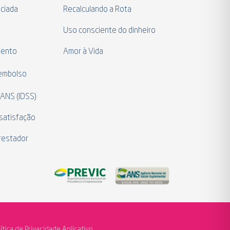
ciada
Recalculando a Rota
a
Uso consciente do dinheiro
mento
Amor à Vida
eembolso
 ANS (IDSS)
satisfação
restador
lítica de Privacidade Aplicativo