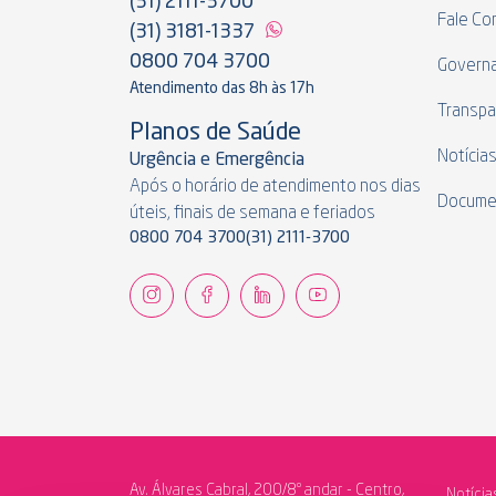
(31) 2111-3700
Fale Co
(31) 3181-1337
0800 704 3700
Govern
Atendimento das 8h às 17h
Transpa
Planos de Saúde
Notícia
Urgência e Emergência
Após o horário de atendimento nos dias
Docume
úteis, finais de semana e feriados
0800 704 3700
(31) 2111-3700
Av. Álvares Cabral, 200/8º andar - Centro,
Notícia