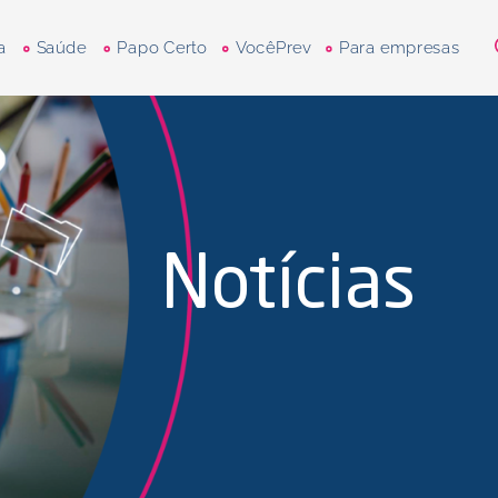
a
Saúde
Papo Certo
VocêPrev
Para empresas
Notícias