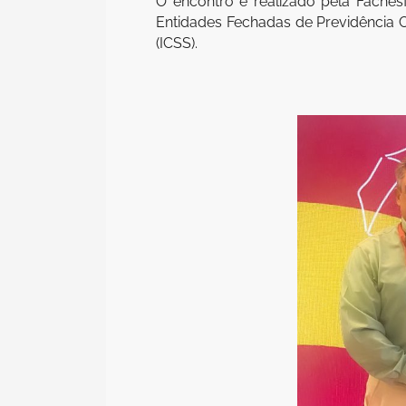
O encontro é realizado pela Faches
Entidades Fechadas de Previdência Co
(ICSS).