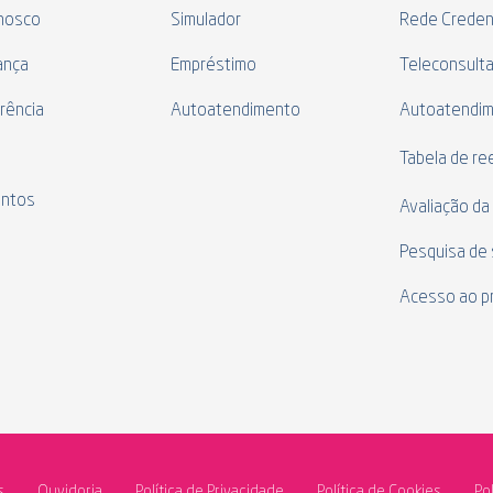
nosco
Simulador
Rede Creden
ança
Empréstimo
Teleconsult
rência
Autoatendimento
Autoatendi
s
Tabela de r
ntos
Avaliação da
Pesquisa de 
Acesso ao p
s
Ouvidoria
Política de Privacidade
Política de Cookies
Po