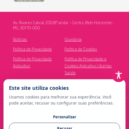
Av. Álvares Cabral, 200/8º andar - Centro, Belo Horizonte -
MG, 30170-000
Notícias
Ouvidoria
Política de Privacidade
Política de Cookies
Política de Privacidade
Política de Privacidade e
Aplicativo
Cookies Aplicativo Libertas
Saúde
Canal de Ética
Este site utiliza cookies
Usamos cookies para melhorar sua experiência. Você
pode aceitar, recusar ou configurar suas preferências.
© Copyright 2024 Fundação Libertas de Seguridade Social
Personalizar
Contato para imprensa:
Recusar