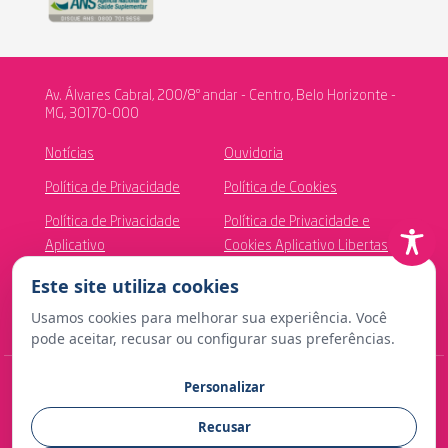
Av. Álvares Cabral, 200/8º andar - Centro, Belo Horizonte -
MG, 30170-000
Notícias
Ouvidoria
Política de Privacidade
Política de Cookies
Política de Privacidade
Política de Privacidade e
Aplicativo
Cookies Aplicativo Libertas
Saúde
Este site utiliza cookies
Canal de Ética
Usamos cookies para melhorar sua experiência. Você
pode aceitar, recusar ou configurar suas preferências.
Personalizar
© Copyright 2024 Fundação Libertas de Seguridade Social
Recusar
Contato para imprensa: