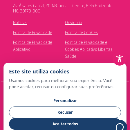
Av. Álvares Cabral, 200/8º andar - Centro, Belo Horizonte -
MG, 30170-000
Notícias
Ouvidoria
Política de Privacidade
Política de Cookies
Política de Privacidade
Política de Privacidade e
Aplicativo
Cookies Aplicativo Libertas
Saúde
Canal de Ética
Este site utiliza cookies
Usamos cookies para melhorar sua experiência. Você
pode aceitar, recusar ou configurar suas preferências.
© Copyright 2024 Fundação Libertas de Seguridade Social
Personalizar
Contato para imprensa:
Recusar
comunicacao@fundacaolibertas.com.br
Aceitar todos
Desenvolvido com
por CRT