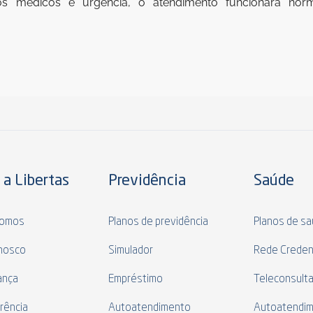
os médicos e urgência, o atendimento funcionará nor
 a Libertas
Previdência
Saúde
omos
Planos de previdência
Planos de s
nosco
Simulador
Rede Creden
ança
Empréstimo
Teleconsult
rência
Autoatendimento
Autoatendi