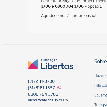
Para autorização de procediment
3700 e
0800 704 3700
– opção 1.
Agradecemos à compreensão!
Sobre
Quem S
(31) 2111-3700
Fale Co
(31) 3181-1337
0800 704 3700
Govern
Atendimento das 8h às 17h
Transpa