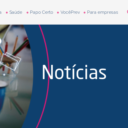
a
Saúde
Papo Certo
VocêPrev
Para empresas
Notícias