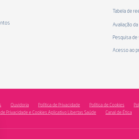
s
Tabela de r
ntos
Avaliação da
Pesquisa de 
Acesso ao p
s
Ouvidoria
Política de Privacidade
Política de Cookies
Po
a de Privacidade e Cookies Aplicativo Libertas Saúde
Canal de Ética