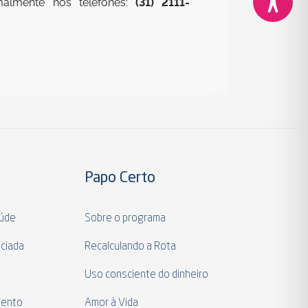
malmente nos telefones:
(31) 2111-
Papo Certo
aúde
Sobre o programa
ciada
Recalculando a Rota
a
Uso consciente do dinheiro
mento
Amor à Vida