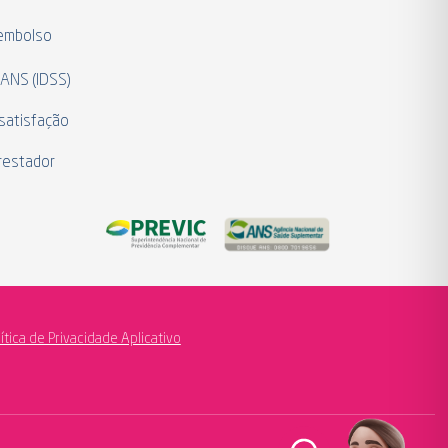
eembolso
 ANS (IDSS)
satisfação
restador
lítica de Privacidade Aplicativo