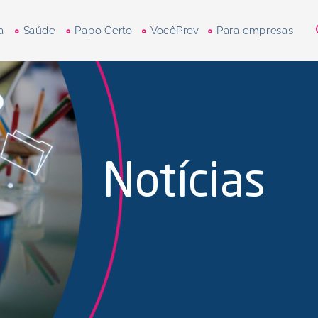
a
Saúde
Papo Certo
VocêPrev
Para empresas
Notícias