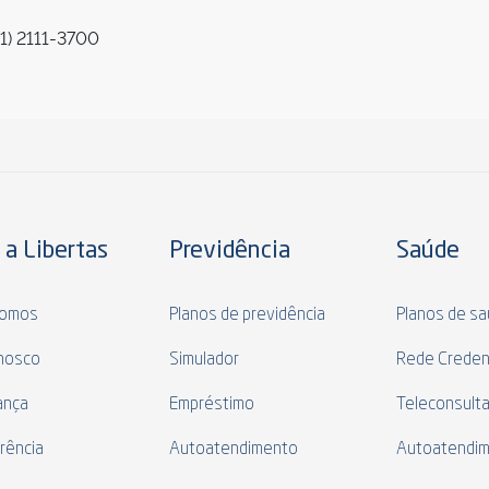
1) 2111-3700
 a Libertas
Previdência
Saúde
omos
Planos de previdência
Planos de s
nosco
Simulador
Rede Creden
ança
Empréstimo
Teleconsult
rência
Autoatendimento
Autoatendi