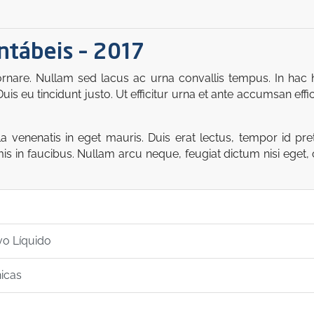
tábeis – 2017
rnare. Nullam sed lacus ac urna convallis tempus. In hac h
 eu tincidunt justo. Ut efficitur urna et ante accumsan effic
venenatis in eget mauris. Duis erat lectus, tempor id preti
 in faucibus. Nullam arcu neque, feugiat dictum nisi eget, 
o Líquido
icas