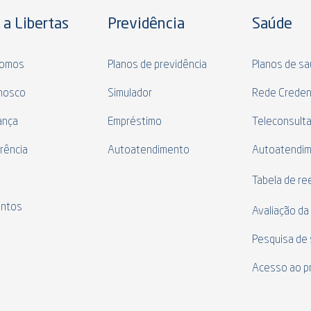
 a Libertas
Previdência
Saúde
omos
Planos de previdência
Planos de s
nosco
Simulador
Rede Creden
ança
Empréstimo
Teleconsult
rência
Autoatendimento
Autoatendi
s
Tabela de r
ntos
Avaliação da
Pesquisa de 
Acesso ao p