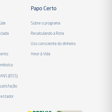
Papo Certo
aúde
Sobre o programa
ciada
Recalculando a Rota
a
Uso consciente do dinheiro
mento
Amor à Vida
eembolso
 ANS (IDSS)
satisfação
restador