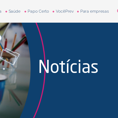
a
Saúde
Papo Certo
VocêPrev
Para empresas
Notícias