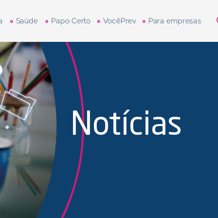
a
Saúde
Papo Certo
VocêPrev
Para empresas
Notícias