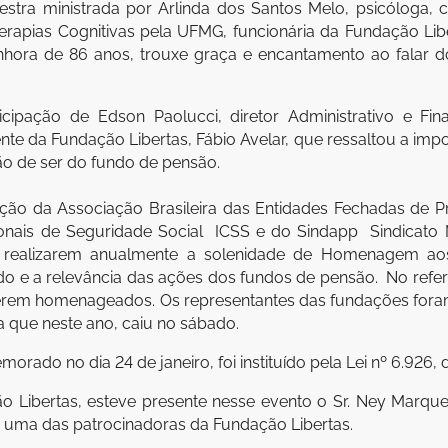
tra ministrada por Arlinda dos Santos Melo, psicóloga, 
coterapias Cognitivas pela UFMG, funcionária da Fundação Li
enhora de 86 anos, trouxe graça e encantamento ao falar
ação de Edson Paolucci, diretor Administrativo e Finan
nte da Fundação Libertas, Fábio Avelar, que ressaltou a impo
ão de ser do fundo de pensão.
ção da Associação Brasileira das Entidades Fechadas de P
sionais de Seguridade Social  ICSS e do Sindapp  Sindica
 realizarem anualmente a solenidade de Homenagem ao
 e a relevância das ações dos fundos de pensão. No refer
serem homenageados. Os representantes das fundações foram
a que neste ano, caiu no sábado.
ado no dia 24 de janeiro, foi instituído pela Lei nº 6.926, 
 Libertas, esteve presente nesse evento o Sr. Ney Marque
, uma das patrocinadoras da Fundação Libertas.