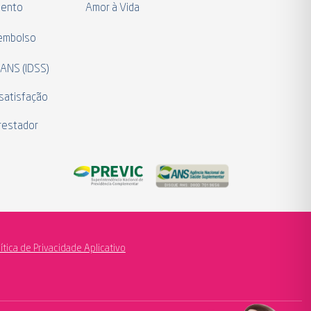
mento
Amor à Vida
eembolso
 ANS (IDSS)
satisfação
restador
lítica de Privacidade Aplicativo