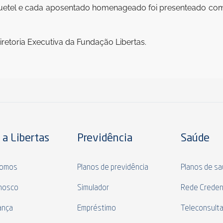
tel e cada aposentado homenageado foi presenteado com o 
retoria Executiva da Fundação Libertas.
 a Libertas
Previdência
Saúde
omos
Planos de previdência
Planos de s
nosco
Simulador
Rede Creden
ança
Empréstimo
Teleconsult