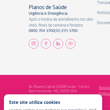
Transpa
Planos de Saúde
Notícia
Urgência e Emergência
Após o horário de atendimento nos dias
Docume
úteis, finais de semana e feriados
0800 704 3700
(31) 2111-3700
Av. Álvares Cabral, 200/8º andar - Centro,
Notícia
Belo Horizonte - MG, 30170-000
Polític
Este site utiliza cookies
Usamos cookies para melhorar sua experiência. Você