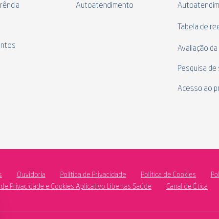
rência
Autoatendimento
Autoatendi
s
Tabela de r
ntos
Avaliação da
Pesquisa de 
Acesso ao p
s
Ouvidoria
Política de Privacidade
Política de Cookies
Po
a de Privacidade e Cookies Aplicativo Libertas Saúde
Canal de Ética