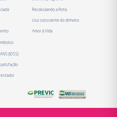
ciada
Recalculando a Rota
a
Uso consciente do dinheiro
mento
Amor à Vida
eembolso
 ANS (IDSS)
satisfação
restador