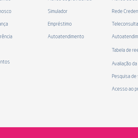
nosco
Simulador
Rede Creden
ança
Empréstimo
Teleconsult
rência
Autoatendimento
Autoatendi
s
Tabela de r
ntos
Avaliação da
Pesquisa de 
Acesso ao p