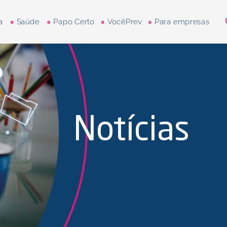
a
Saúde
Papo Certo
VocêPrev
Para empresas
Notícias