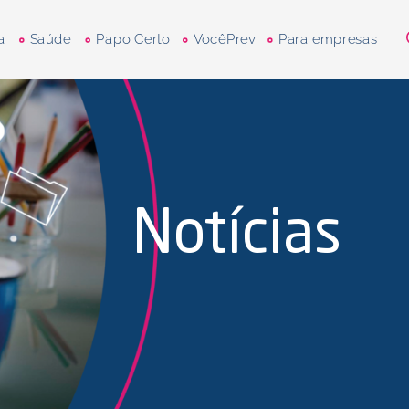
a
Saúde
Papo Certo
VocêPrev
Para empresas
Notícias