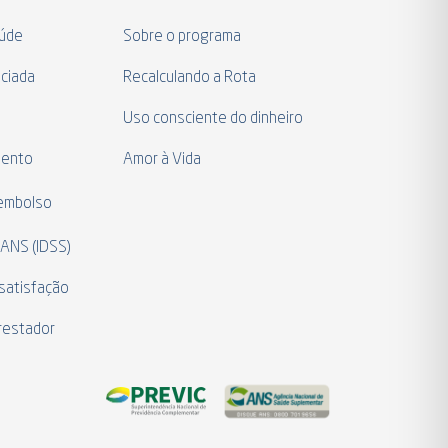
aúde
Sobre o programa
ciada
Recalculando a Rota
a
Uso consciente do dinheiro
mento
Amor à Vida
eembolso
 ANS (IDSS)
satisfação
restador