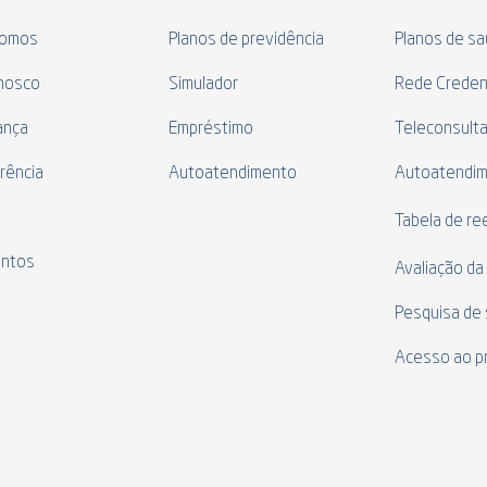
omos
Planos de previdência
Planos de s
nosco
Simulador
Rede Creden
ança
Empréstimo
Teleconsult
rência
Autoatendimento
Autoatendi
s
Tabela de r
ntos
Avaliação da
Pesquisa de 
Acesso ao p