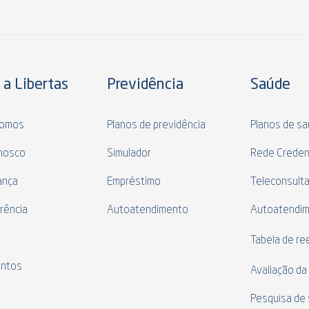
 a Libertas
Previdência
Saúde
omos
Planos de previdência
Planos de s
nosco
Simulador
Rede Creden
ança
Empréstimo
Teleconsult
rência
Autoatendimento
Autoatendi
s
Tabela de r
ntos
Avaliação da
Pesquisa de 