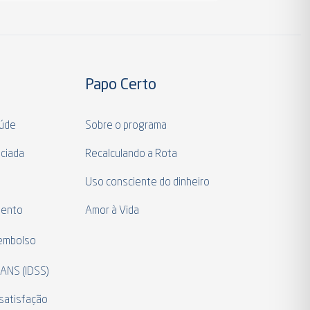
Papo Certo
aúde
Sobre o programa
ciada
Recalculando a Rota
a
Uso consciente do dinheiro
mento
Amor à Vida
eembolso
 ANS (IDSS)
satisfação