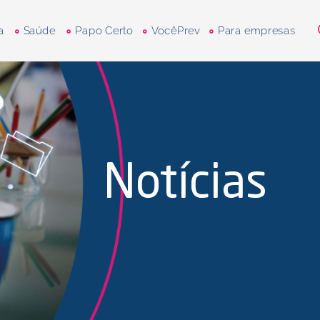
a
Saúde
Papo Certo
VocêPrev
Para empresas
Notícias