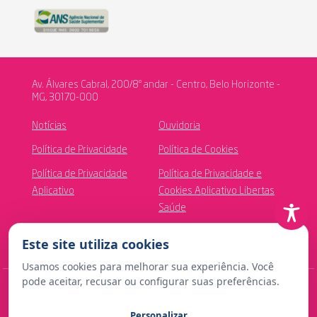
Av. Álvares Cabral, 200/8º andar - Centro, Belo Horizonte -
MG, 30170-000
Notícias
Ouvidoria
Política de Privacidade
Política de Cookies
Política de Privacidade
Política de Privacidade e
Aplicativo
Cookies Aplicativo Libertas
Saúde
Canal de Ética
Este site utiliza cookies
Usamos cookies para melhorar sua experiência. Você
pode aceitar, recusar ou configurar suas preferências.
© Copyright 2024 Fundação Libertas de Seguridade Social
Personalizar