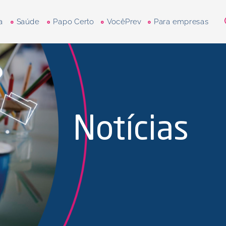
a
Saúde
Papo Certo
VocêPrev
Para empresas
Notícias