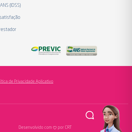
 ANS (IDSS)
satisfação
restador
lítica de Privacidade Aplicativo
Desenvolvido com
por CRT