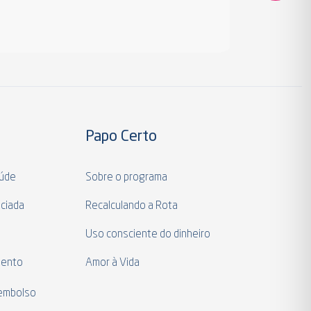
Papo Certo
aúde
Sobre o programa
ciada
Recalculando a Rota
a
Uso consciente do dinheiro
mento
Amor à Vida
eembolso