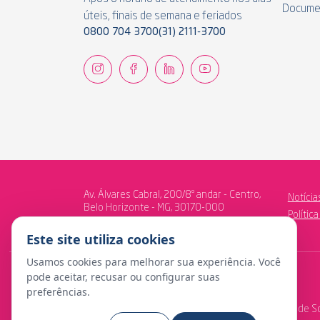
Docume
úteis, finais de semana e feriados
0800 704 3700
(31) 2111-3700
Av. Álvares Cabral, 200/8º andar - Centro,
Notícia
Belo Horizonte - MG, 30170-000
Polític
Este site utiliza cookies
Usamos cookies para melhorar sua experiência. Você
pode aceitar, recusar ou configurar suas
preferências.
© Copyright 2024 Fundação Libertas de Seguridade So