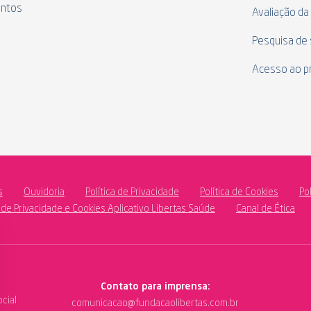
ntos
Avaliação da
Pesquisa de 
Acesso ao p
s
Ouvidoria
Política de Privacidade
Política de Cookies
Po
a de Privacidade e Cookies Aplicativo Libertas Saúde
Canal de Ética
Contato para imprensa:
cial
comunicacao@fundacaolibertas.com.br