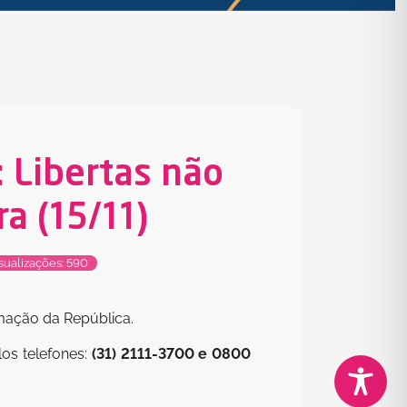
 Libertas não
a (15/11)
sualizações: 590
amação da República.
os telefones:
(31) 2111-3700 e
0800