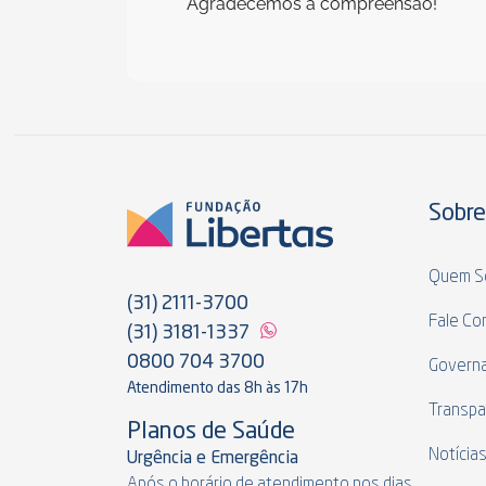
Agradecemos a compreensão!
Sobre
Quem S
(31) 2111-3700
Fale Co
(31) 3181-1337
0800 704 3700
Govern
Atendimento das 8h às 17h
Transpa
Planos de Saúde
Notícia
Urgência e Emergência
Após o horário de atendimento nos dias