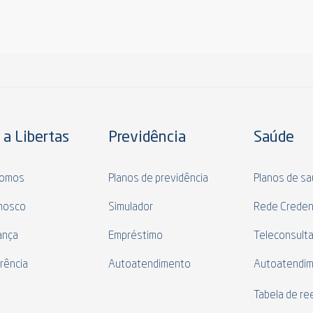
 a Libertas
Previdência
Saúde
omos
Planos de previdência
Planos de s
nosco
Simulador
Rede Creden
ança
Empréstimo
Teleconsult
rência
Autoatendimento
Autoatendi
s
Tabela de r