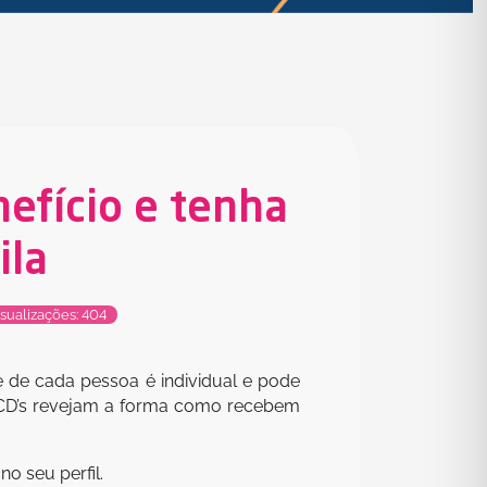
nefício e tenha
ila
sualizações: 404
e de cada pessoa é individual e pode
s CD’s revejam a forma como recebem
no seu perfil.