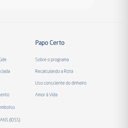
Papo Certo
aúde
Sobre o programa
ciada
Recalculando a Rota
a
Uso consciente do dinheiro
mento
Amor à Vida
eembolso
 ANS (IDSS)