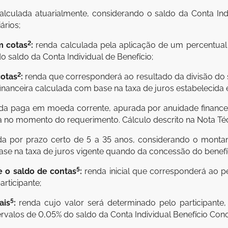
calculada atuarialmente, considerando o saldo da Conta Indi
ários;
2
m cotas
:
renda calculada pela aplicação de um percentual v
o saldo da Conta Individual de Benefício;
2
cotas
:
renda que corresponderá ao resultado da divisão do s
financeira calculada com base na taxa de juros estabelecida 
da paga em moeda corrente, apurada por anuidade financei
ida no momento do requerimento. Cálculo descrito na Nota Téc
da por prazo certo de 5 a 35 anos, considerando o montan
se na taxa de juros vigente quando da concessão do benefí
5
 o saldo de contas
:
renda inicial que corresponderá ao 
rticipante;
5
ais
:
renda cujo valor será determinado pelo participante,
ervalos de 0,05% do saldo da Conta Individual Benefício Con