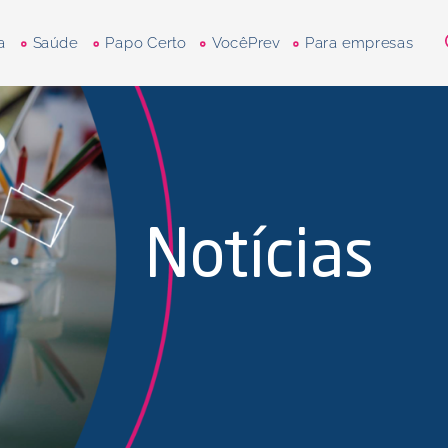
a
Saúde
Papo Certo
VocêPrev
Para empresas
Notícias