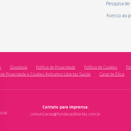
Pesquisa de 
Acesso ao p
s
Ouvidoria
Política de Privacidade
Política de Cookies
Po
a de Privacidade e Cookies Aplicativo Libertas Saúde
Canal de Ética
Contato para imprensa:
cial
comunicacao@fundacaolibertas.com.br