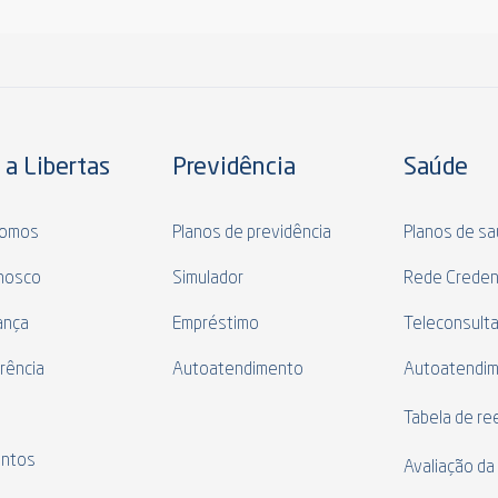
 a Libertas
Previdência
Saúde
omos
Planos de previdência
Planos de s
nosco
Simulador
Rede Creden
ança
Empréstimo
Teleconsult
rência
Autoatendimento
Autoatendi
s
Tabela de r
ntos
Avaliação da