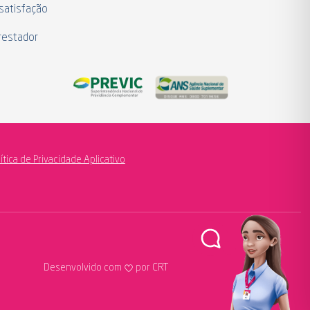
satisfação
restador
lítica de Privacidade Aplicativo
Desenvolvido com
por CRT