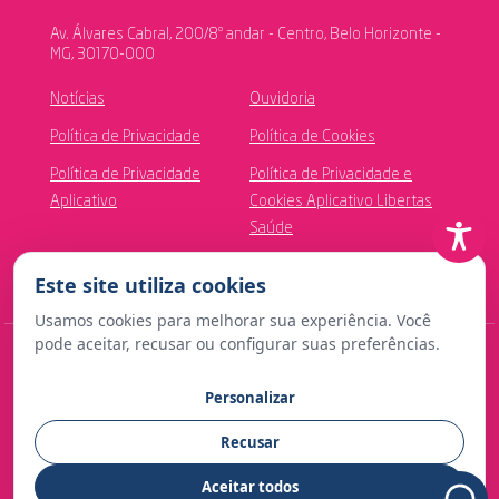
Av. Álvares Cabral, 200/8º andar - Centro, Belo Horizonte -
MG, 30170-000
Notícias
Ouvidoria
Política de Privacidade
Política de Cookies
Política de Privacidade
Política de Privacidade e
Aplicativo
Cookies Aplicativo Libertas
Saúde
Canal de Ética
Este site utiliza cookies
Usamos cookies para melhorar sua experiência. Você
pode aceitar, recusar ou configurar suas preferências.
© Copyright 2024 Fundação Libertas de Seguridade Social
Personalizar
Contato para imprensa:
Recusar
comunicacao@fundacaolibertas.com.br
Aceitar todos