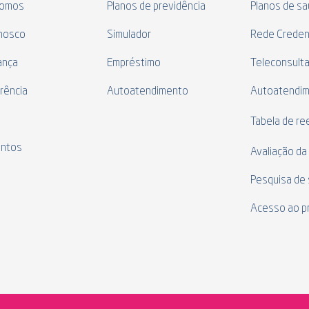
omos
Planos de previdência
Planos de s
nosco
Simulador
Rede Creden
ança
Empréstimo
Teleconsult
rência
Autoatendimento
Autoatendi
s
Tabela de r
ntos
Avaliação da
Pesquisa de 
Acesso ao p