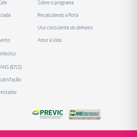
aúde
Sobre o programa
ciada
Recalculando a Rota
a
Uso consciente do dinheiro
mento
Amor à Vida
eembolso
 ANS (IDSS)
satisfação
restador