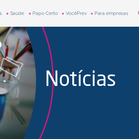
a
Saúde
Papo Certo
VocêPrev
Para empresas
Notícias