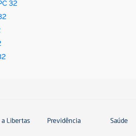
PC 32
32
2
2
32
 a Libertas
Previdência
Saúde