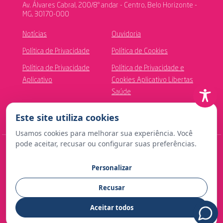
Av. Álvares Cabral, 200/8º andar - Centro, Belo Horizonte -
MG, 30170-000
Notícias
Ouvidoria
Política de Privacidade
Política de Cookies
Política de Privacidade
Política de Privacidade e
Aplicativo
Cookies Aplicativo Libertas
Saúde
Canal de Ética
Este site utiliza cookies
Usamos cookies para melhorar sua experiência. Você
pode aceitar, recusar ou configurar suas preferências.
© Copyright 2024 Fundação Libertas de Seguridade Social
Personalizar
Contato para imprensa:
Recusar
comunicacao@fundacaolibertas.com.br
Aceitar todos
Desenvolvido com
por CRT