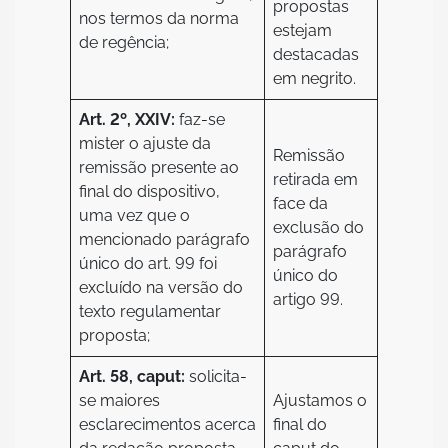
propostas
nos termos da norma
estejam
de regência;
destacadas
em negrito.
Art. 2º, XXIV:
faz-se
mister o ajuste da
Remissão
remissão presente ao
retirada em
final do dispositivo,
face da
uma vez que o
exclusão do
mencionado parágrafo
parágrafo
único do art. 99 foi
único do
excluído na versão do
artigo 99.
texto regulamentar
proposta;
Art. 58, caput:
solicita-
se maiores
Ajustamos o
esclarecimentos acerca
final do