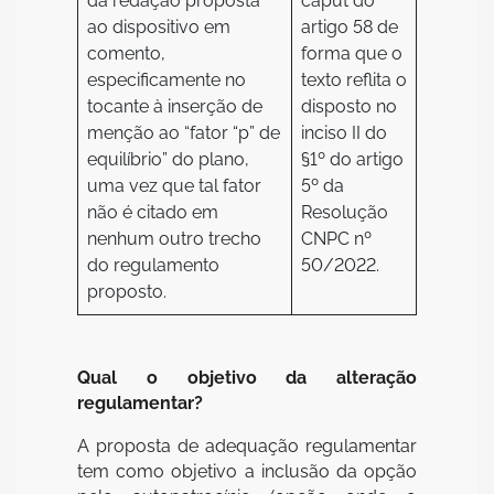
da redação proposta
caput do
ao dispositivo em
artigo 58 de
comento,
forma que o
especificamente no
texto reflita o
tocante à inserção de
disposto no
menção ao “fator “p” de
inciso II do
equilíbrio” do plano,
§1º do artigo
uma vez que tal fator
5º da
não é citado em
Resolução
nenhum outro trecho
CNPC nº
do regulamento
50/2022.
proposto.
Qual o objetivo da alteração
regulamentar?
A proposta de adequação regulamentar
tem como objetivo a inclusão da opção