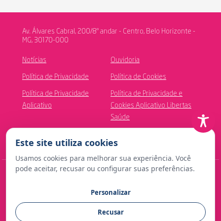
Av. Álvares Cabral, 200/8º andar - Centro, Belo Horizonte -
MG, 30170-000
Notícias
Ouvidoria
Política de Privacidade
Política de Cookies
Política de Privacidade
Política de Privacidade e
Aplicativo
Cookies Aplicativo Libertas
Saúde
Canal de Ética
Este site utiliza cookies
Usamos cookies para melhorar sua experiência. Você
pode aceitar, recusar ou configurar suas preferências.
© Copyright 2024 Fundação Libertas de Seguridade Social
Personalizar
Contato para imprensa:
Recusar
comunicacao@fundacaolibertas.com.br