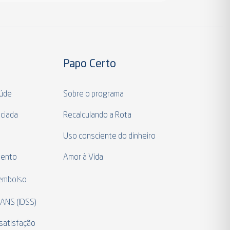
Papo Certo
aúde
Sobre o programa
ciada
Recalculando a Rota
a
Uso consciente do dinheiro
mento
Amor à Vida
eembolso
 ANS (IDSS)
satisfação