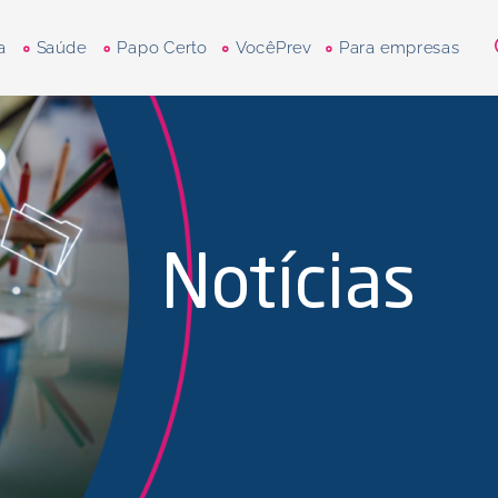
a
Saúde
Papo Certo
VocêPrev
Para empresas
Notícias