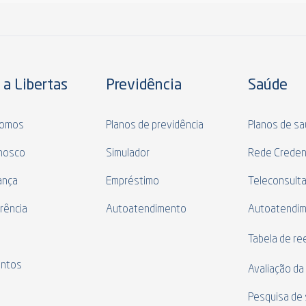
 a Libertas
Previdência
Saúde
omos
Planos de previdência
Planos de s
nosco
Simulador
Rede Creden
ança
Empréstimo
Teleconsult
rência
Autoatendimento
Autoatendi
s
Tabela de r
ntos
Avaliação da
Pesquisa de 