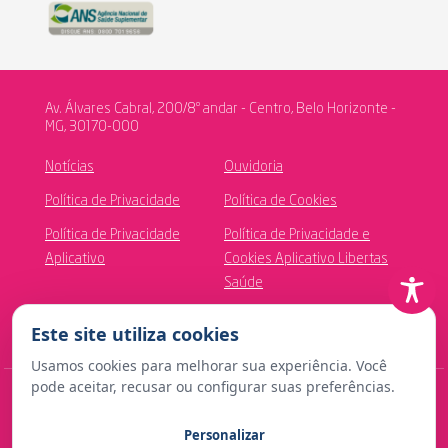
Av. Álvares Cabral, 200/8º andar - Centro, Belo Horizonte -
MG, 30170-000
Notícias
Ouvidoria
Política de Privacidade
Política de Cookies
Política de Privacidade
Política de Privacidade e
Aplicativo
Cookies Aplicativo Libertas
Saúde
Canal de Ética
Este site utiliza cookies
Usamos cookies para melhorar sua experiência. Você
pode aceitar, recusar ou configurar suas preferências.
© Copyright 2024 Fundação Libertas de Seguridade Social
Personalizar