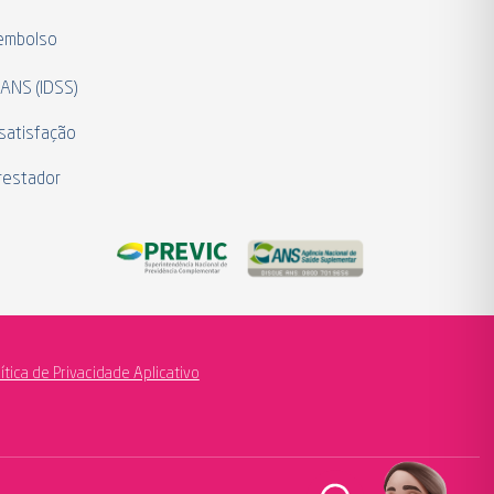
eembolso
 ANS (IDSS)
satisfação
restador
lítica de Privacidade Aplicativo