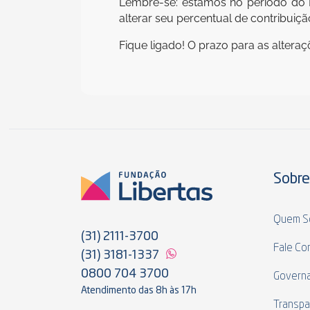
Lembre-se: estamos no período do R
alterar seu percentual de contribuiç
Fique ligado! O prazo para as alteraç
Sobre
Quem S
(31) 2111-3700
Fale Co
(31) 3181-1337
0800 704 3700
Govern
Atendimento das 8h às 17h
Transpa