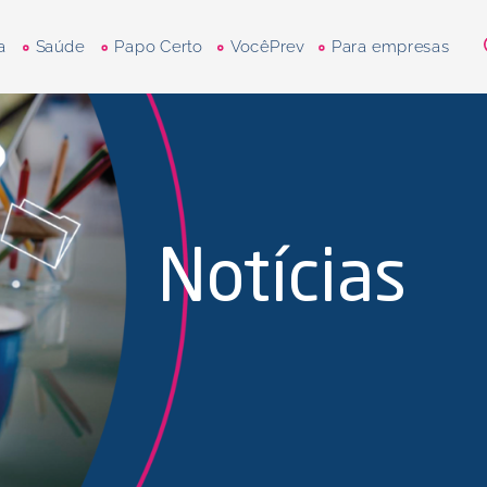
a
Saúde
Papo Certo
VocêPrev
Para empresas
Notícias