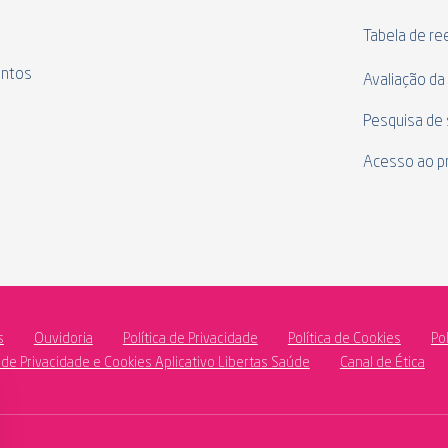
s
Tabela de r
ntos
Avaliação da
Pesquisa de 
Acesso ao p
s
Ouvidoria
Política de Privacidade
Política de Cookies
Po
a de Privacidade e Cookies Aplicativo Libertas Saúde
Canal de Ética