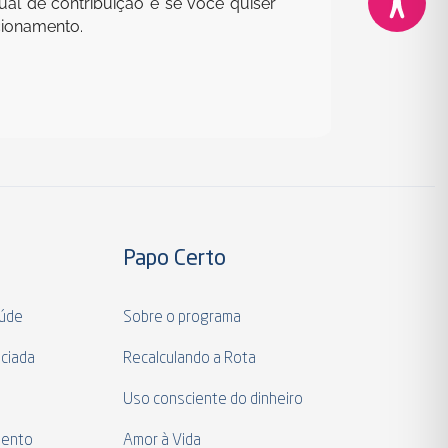
al de contribuição e se você quiser
acionamento.
Papo Certo
aúde
Sobre o programa
ciada
Recalculando a Rota
a
Uso consciente do dinheiro
mento
Amor à Vida