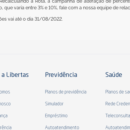
ecalculando a Rota, a campanha de alteração de percentu
ão, que varia entre 3% e 10%, fale com a nossa equipe de rel
ões vai até o dia 31/08/2022.
 a Libertas
Previdência
Saúde
omos
Planos de previdência
Planos de s
nosco
Simulador
Rede Creden
ança
Empréstimo
Teleconsult
rência
Autoatendimento
Autoatendi